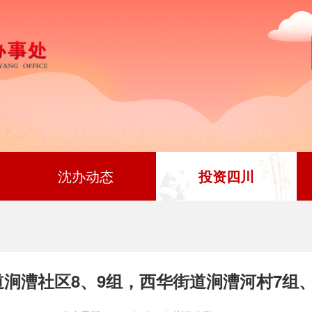
沈办动态
投资四川
涧漕社区8、9组，西华街道涧漕河村7组