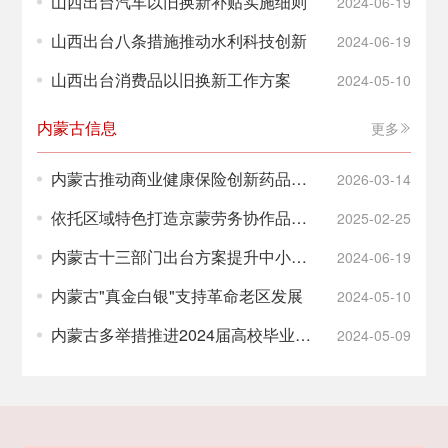
山西出台汽车以旧换新补贴实施细则
2024-06-19
业与园区观察
山西出台八条措施推动水利科技创新
2024-06-19
山西出台消费品以旧换新工作方案
2024-05-10
内蒙古信息
更多
内蒙古推动商业健康保险创新药品落
2026-03-14
地
依托区域特色打造京蒙劳务协作品牌
2025-02-25
内蒙古以技能培训供需对接赋能群众
内蒙古十三部门出台方案提升中小学
2024-06-19
稳定就业
生科学素质
内蒙古"真金白银"支持革命老区发展
2024-05-10
内蒙古多举措推进2024届高校毕业生
2024-05-09
就业工作