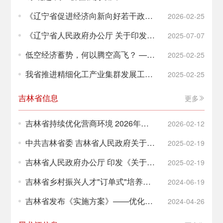
《辽宁省促进经济向新向好若干政策
2026-02-25
举措》政策解读
《辽宁省人民政府办公厅 关于印发
2025-07-07
〈辽宁省促进人工智能创新发展实施
低空经济蓄势，何以腾空高飞？ ——
2025-02-25
方案〉的通知》政策解读
专访中国民用航空局原副局长李健
我省推进精细化工产业集群发展工作
2025-02-25
专班会议召开
吉林省信息
更多
吉林省持续优化营商环境 2026年重
2026-02-12
点行动方案
中共吉林省委 吉林省人民政府关于
2025-02-19
2025年全省民生实事安排的意见
吉林省人民政府办公厅 印发《关于进
2025-02-19
（2025年1月24日）
一步培育新增长点 繁荣文化和旅游消
吉林省乡村振兴人才"订单式"培养工
2024-06-19
费的若干措施》的通知
作综述
吉林省发布《实施方案》——优化支
2024-04-26
付服务 提升支付便利性