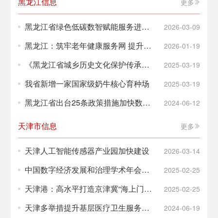
黑龙江信息
更多
黑龙江省绿色低碳数智赋能服务进企
2026-03-09
业活动在哈尔滨启动
黑龙江：筑牢老年健康服务网 提升老
2026-01-19
年人健康福祉
《黑龙江省城乡历史文化保护传承体
2025-03-19
系规划（2024—2035年）》政策解
我省新增一家国家级奶牛核心育种场
2025-03-19
读
黑龙江省出台25条政策措施加快数字
2024-06-12
人才培育
天津市信息
更多
天津人工智能传感器产业园加快建设
2026-03-14
中国数字经济发展和治理学术年会在
2025-02-25
津召开
天津港：高水平打造京津冀“海上门
2025-02-25
户”
天津多举措提升基层医疗卫生服务能
2024-06-19