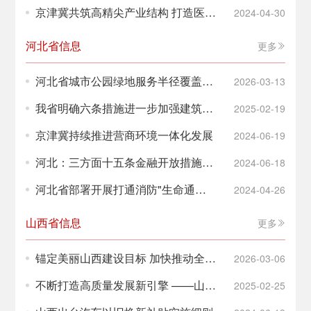
力 探索慢病多病共管新模式
京津冀共筑高精尖产业结构 打造医药
2024-04-30
联通大市场
河北省信息
更多
河北省城市公园绿地服务半径覆盖率
2026-03-13
稳步提升
我省明确六条措施进一步加强建筑起
2025-02-19
重机械安全管理
京津冀持续推进营商环境一体化发展
2024-06-19
河北：三方面十五条金融开放措施助
2024-06-18
力雄安外向型经济高质量发展
河北省部署开展打通消防"生命通
2024-04-26
道"行动
山西省信息
更多
锚定美丽山西建设目标 加快推动全面
2026-03-06
绿色转型 奋力实现“十五五”生态环境
不断打造高质量发展新引擎 ——山西
2025-02-25
保护良好开局
入选工信部2024年度绿色制造名单企