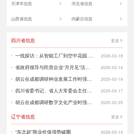
天津市信息
河北省信息
山西省信息
内蒙古信息
四川省信息
更多
一线探访：从智能工厂到空中花园 四
2026-03-18
川建造“向绿而行”
省政府领导与民营企业“月月见”活动
2026-03-14
举行 推动绿色建材现代物流产业建圈
胡云在成都调研种业发展工作时强调
2025-03-19
强链
加快推进川种振兴 进一步提升川种高
四川省委书记、省人大常委会主任王
2025-03-17
质量发展水平
晓晖：因地制宜发展新质生产力 扎实
胡云在成都调研数字文化产业时强调
2025-02-25
推动四川高质量发展
做强链式发展 让更多优质“四川造”文
辽宁省信息
化产品不断涌现
更多
“东北超”商业价值强势破圈
2026-03-14