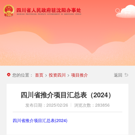
首页
政务公开
沈办动态
投资四川
区域信息
您的位置：
首页
投资四川
项目推介
>
>
返回
农民工服务
四川省推介项目汇总表（2024）
发布日期：2025/02/26
浏览次数：283856
四川省推介项目汇总表(2024)