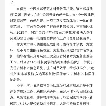
式。
在保定，公园被赋予更多科普教育功能。该市积极践
行“公园+”理念，在5个公园开设自然学堂，在4个公园建设
以家庭园艺、自然科普、交流互动及实践体验为一体的共
享花园，让市民在公园中了解自然科普知识，丰富游园体
验。2025年，保定“自然学堂和市民共享花园”做法入选住
房城乡建设部第一批城市园林绿化工作可复制经验清单。
作为城市绿化的重要组成部分，古树名木承载一方文
脉，是不可再生的绿色瑰宝。河北省认真做好古树名木保
护，指导各地认真开展第三次全国古树名木资源普查准备
工作，对全省1452株长势弱的古树名木实施保护，并同步
完善古树名木信息系统，提升科普效果。经积极推介，“定
州文庙·东坡双槐”入选国家首批“国保单位·古树名木”协同保
护名录。
今年，河北省将指导各地认真做好城市绿地系统专项
规划等编制工作，构建结构合理、布局均衡的公园绿地体
系。从政策标准、养护管理等方面，积极探索科学绿化新
模式，杜绝大规模砍伐迁移树木、大规模移植名贵树种、