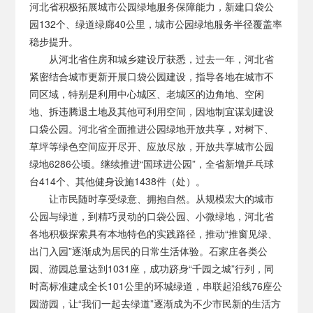
河北省积极拓展城市公园绿地服务保障能力，新建口袋公
园132个、绿道绿廊40公里，城市公园绿地服务半径覆盖率
稳步提升。
从河北省住房和城乡建设厅获悉，过去一年，河北省
紧密结合城市更新开展口袋公园建设，指导各地在城市不
同区域，特别是利用中心城区、老城区的边角地、空闲
地、拆违腾退土地及其他可利用空间，因地制宜谋划建设
口袋公园。河北省全面推进公园绿地开放共享，对树下、
草坪等绿色空间应开尽开、应放尽放，开放共享城市公园
绿地6286公顷。继续推进“国球进公园”，全省新增乒乓球
台414个、其他健身设施1438件（处）。
让市民随时享受绿意、拥抱自然。从规模宏大的城市
公园与绿道，到精巧灵动的口袋公园、小微绿地，河北省
各地积极探索具有本地特色的实践路径，推动“推窗见绿、
出门入园”逐渐成为居民的日常生活体验。石家庄各类公
园、游园总量达到1031座，成功跻身“千园之城”行列，同
时高标准建成全长101公里的环城绿道，串联起沿线76座公
园游园，让“我们一起去绿道”逐渐成为不少市民新的生活方